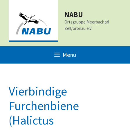
Zum
Inhalt
NABU
Ortsgruppe Meerbachtal
springen
Zell/Gronau e.V.
Menü
Vierbindige
Furchenbiene
(Halictus